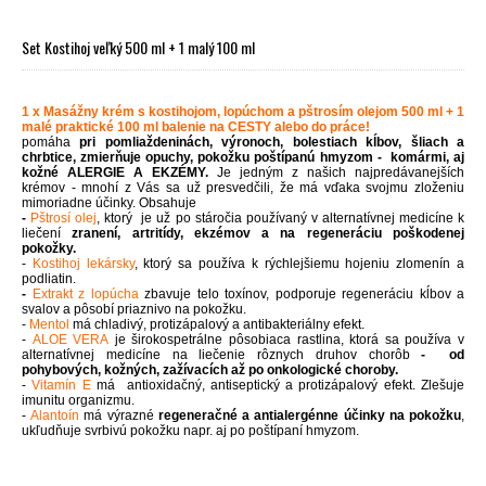
Set Kostihoj veľký 500 ml + 1 malý 100 ml
1 x Masážny krém s kostihojom, lopúchom a pštrosím olejom 500 ml + 1
malé praktické 100 ml balenie na CESTY alebo do práce!
pomáha
pri pomliaždeninách, výronoch, bolestiach kĺbov, šliach a
chrbtice, zmierňuje opuchy, pokožku poštípanú hmyzom - komármi, aj
kožné ALERGIE A EKZÉMY.
Je jedným z našich najpredávanejších
krémov - mnohí z Vás sa už presvedčili, že má vďaka svojmu zloženiu
mimoriadne účinky. Obsahuje
-
Pštrosí olej
,
ktorý
je už po stáročia používaný v alternatívnej medicíne k
liečení
zranení, artritídy, ekzémov a na regeneráciu poškodenej
pokožky.
-
Kostihoj lekársky
, ktorý sa používa k rýchlejšiemu hojeniu zlomenín a
podliatin.
-
Extrakt z lopúcha
zbavuje telo toxínov, podporuje regeneráciu kĺbov a
svalov a pôsobí priaznivo na pokožku.
-
Mentol
má chladivý, protizápalový a antibakteriálny efekt.
-
ALOE VERA
je širokospetrálne pôsobiaca rastlina, ktorá sa používa v
alternatívnej medicíne na liečenie rôznych druhov chorôb
- od
pohybových, kožných, zažívacích až po onkologické choroby.
-
Vitamín E
má antioxidačný, antiseptický a protizápalový efekt. Zlešuje
imunitu organizmu.
-
Alantoín
má výrazné
regeneračné a antialergénne účinky na pokožku
,
ukľudňuje svrbivú pokožku napr. aj po poštípaní hmyzom.