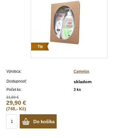
Tip
Výrobca:
Camelus
Dostupnosť:
skladom
Počet ks:
3
ks
31,50 €
29,90 €
(748,- Kč)
Do košíka