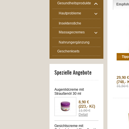
Gesundheitsprodukte
Empfoh
Hautprobleme
Insektenstiche
Massagecremes
Nahrungergänzung
Geschenksets
Tipp
Spezielle Angebote
29,90 €
(748,- 
31,50 €
Augenlidcreme mit
Straußenöl 30 ml
8,90 €
(223,- Kč)
11,90 €
Detail
Gesichtscreme mit