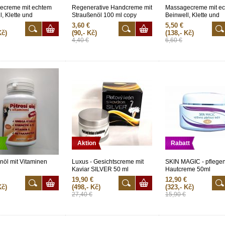
ecreme mit echtem
Regenerative Handcreme mit
Massagecreme mit e
l, Klette und
Straußenöl 100 ml copy
Beinwell, Klette und
nöl 500 ml
Straußenöl 100 ml
3,60 €
5,50 €
Kč)
(90,- Kč)
(138,- Kč)
4,40 €
6,60 €
Aktion
Rabatt
nöl mit Vitaminen
Luxus - Gesichtscreme mit
SKIN MAGIC - pflege
Kaviar SILVER 50 ml
Hautcreme 50ml
19,90 €
12,90 €
Kč)
(498,- Kč)
(323,- Kč)
27,40 €
15,90 €