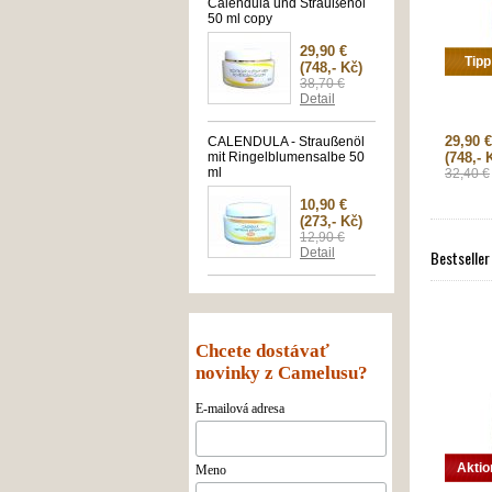
Calendula und Straußenöl
50 ml copy
29,90 €
Tipp
(748,- Kč)
38,70 €
Detail
29,90 €
CALENDULA - Straußenöl
mit Ringelblumensalbe 50
(748,- 
ml
32,40 €
10,90 €
(273,- Kč)
12,90 €
Detail
Bestseller
Chcete dostávať
novinky z Camelusu?
E-mailová adresa
Aktio
Meno