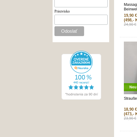
Massag
Beinwel
Priezvisko
Strauße
19,90 €
(498,- 
24,90 €
Neu
Strauße
18,90 €
(473,- 
23,90 €