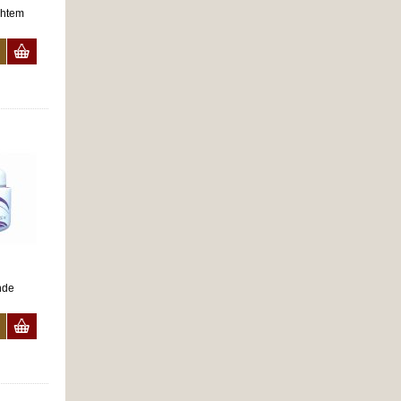
chtem
nde