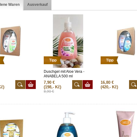
lene Waren
Ausverkauf
Tipp
Tipp
Duschgel mit Aloe Vera -
ANABELA 500 ml
7,90 €
16,80 €
Kč)
(198,- Kč)
(420,- Kč)
8,90 €