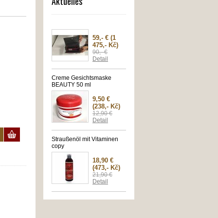
Aktuelles
59,- €
(1
475,- Kč)
90,- €
Detail
Creme Gesichtsmaske
BEAUTY 50 ml
9,50 €
(238,- Kč)
12,90 €
Detail
Straußenöl mit Vitaminen
copy
18,90 €
(473,- Kč)
21,90 €
Detail