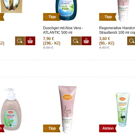
Tipp
Tipp
Duschgel mit Aloe Vera -
Regenerative Handcr
ATLANTIC 500 ml
Straußenöl 100 ml co
7,90 €
3,60 €
Kč)
(198,- Kč)
(90,- Kč)
8,90 €
4,40 €
n
Tipp
Aktion