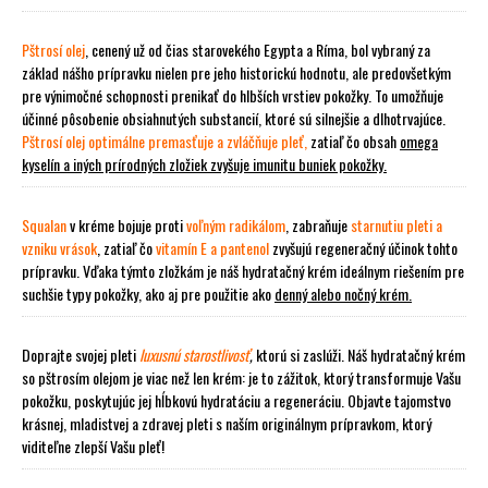
Pštrosí olej
, cenený už od čias starovekého Egypta a Ríma, bol vybraný za
základ nášho prípravku nielen pre jeho
historickú hodnotu
, ale predovšetkým
pre
výnimočné schopnosti prenikať do hlbších vrstiev pokožky
. To umožňuje
účinné pôsobenie obsiahnutých substancií
, ktoré sú
silnejšie a dlhotrvajúce
.
Pštrosí olej optimálne premasťuje a zvláčňuje pleť,
zatiaľ čo obsah
omega
kyselín
a iných prírodných zložiek zvyšuje
imunitu buniek pokožky
.
Squalan
v kréme bojuje proti
voľným radikálom
,
zabraňuje
starnutiu pleti a
vzniku vrások
, zatiaľ čo
vitamín E a pantenol
zvyšujú
regeneračný účinok
tohto
prípravku. Vďaka týmto zložkám je náš hydratačný krém
ideálnym riešením pre
suchšie typy pokožky
, ako aj pre použitie ako
denný alebo nočný krém
.
Doprajte svojej pleti
luxusnú starostlivosť
,
ktorú si zaslúži. Náš hydratačný krém
so pštrosím olejom je viac než len krém: je to
zážitok, ktorý transformuje Vašu
pokožku
, poskytujúc jej
hĺbkovú hydratáciu a regeneráciu
. Objavte tajomstvo
krásnej, mladistvej a zdravej pleti s naším originálnym
prípravkom
, ktorý
viditeľne zlepší Vašu pleť!