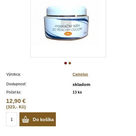
Výrobca:
Camelus
Dostupnosť:
skladom
Počet ks:
13
ks
12,90 €
(323,- Kč)
Do košíka