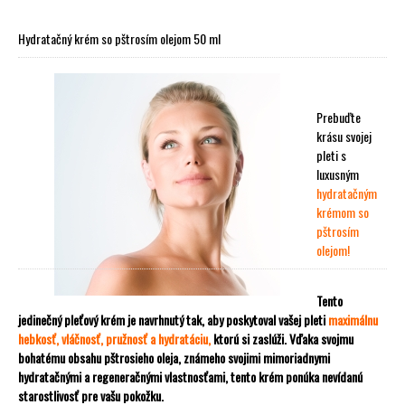
Hydratačný krém so pštrosím olejom 50 ml
Prebuďte
krásu svojej
pleti s
luxusným
hydratačným
krémom so
pštrosím
olejom!
Tento
jedinečný pleťový krém
je navrhnutý tak, aby poskytoval vašej pleti
maximálnu
hebkosť, vláčnosť, pružnosť a hydratáciu
,
ktorú si zaslúži. Vďaka svojmu
bohatému obsahu
pštrosieho oleja
, známeho svojimi
mimoriadnymi
hydratačnými a regeneračnými vlastnosťami
, tento krém ponúka
nevídanú
starostlivosť
pre vašu pokožku.